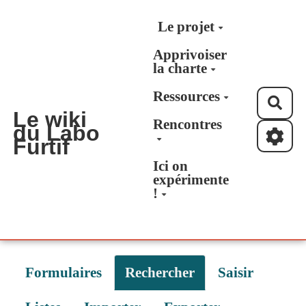
Aller au contenu principal
Le projet
Apprivoiser
la charte
Ressources
Rec
Le wiki
Rencontres
du Labo
Furtif
Ici on
expérimente
!
Formulaires
Rechercher
Saisir