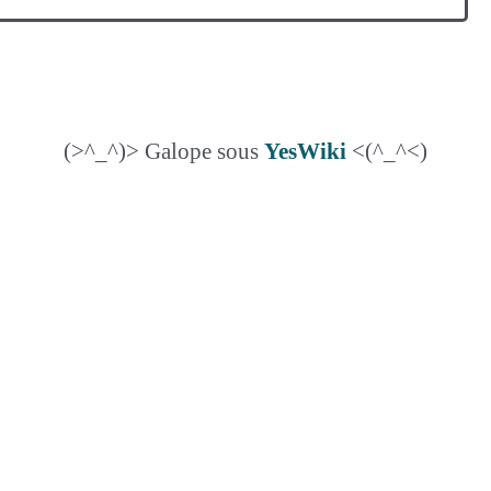
(>^_^)> Galope sous
YesWiki
<(^_^<)