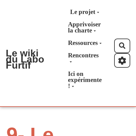
Aller au contenu principal
Le projet
Apprivoiser
la charte
Ressources
Rec
Le wiki
Rencontres
du Labo
Furtif
Ici on
expérimente
!
9- Le