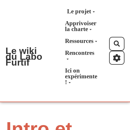
Aller au contenu principal
Le projet
Apprivoiser
la charte
Ressources
Rec
Le wiki
Rencontres
du Labo
Furtif
Ici on
expérimente
!
Intro et