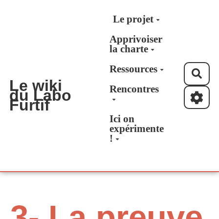
Aller au contenu principal
Le projet
Apprivoiser
la charte
Ressources
Rec
Le wiki
Rencontres
du Labo
Furtif
Ici on
expérimente
!
3- La preuve