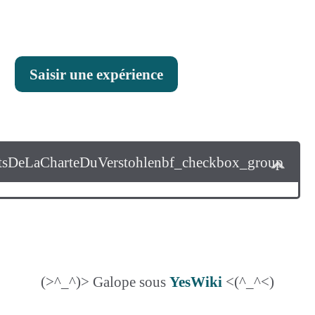
Saisir une expérience
tsDeLaCharteDuVerstohlenbf_checkbox_group
(>^_^)> Galope sous
YesWiki
<(^_^<)