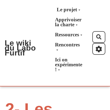
Aller au contenu principal
Le projet
Apprivoiser
la charte
Ressources
Rec
Le wiki
Rencontres
du Labo
Furtif
Ici on
expérimente
!
2- Les