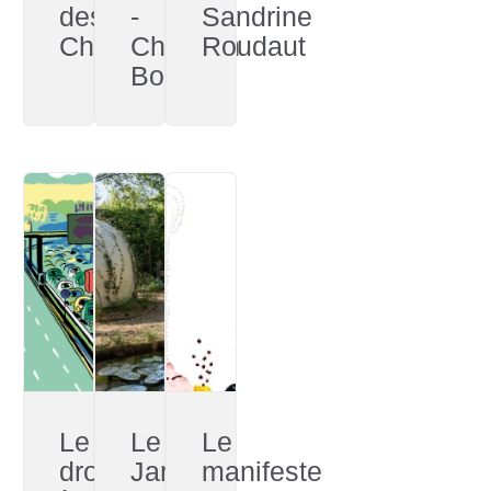
des
-
Sandrine
Chaudoudoux
Christian
Roudaut
Bobin
Le
Le
Le
droit
Jardin
manifeste