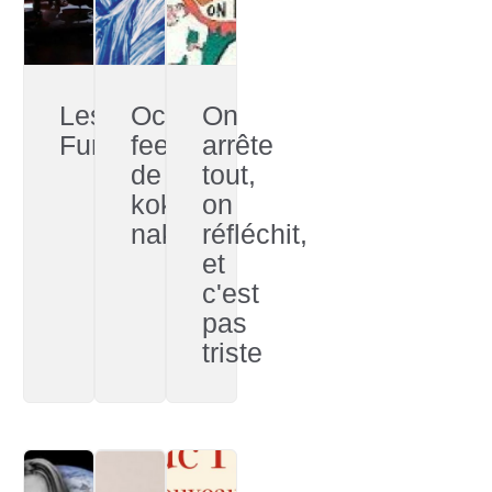
Les
Oceanic
On
Furtifs
feeling
arrête
de
tout,
koki
on
nakano
réfléchit,
et
c'est
pas
triste