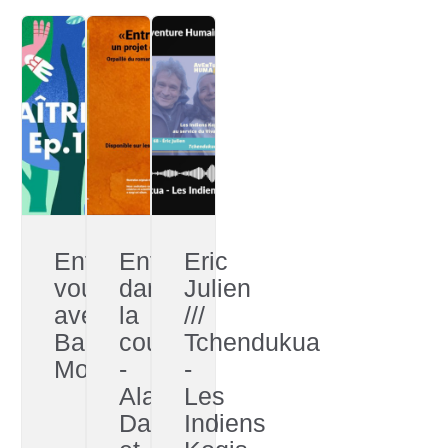
Enforestez-
Entrée
Eric
vous
dans
Julien
avec
la
///
Baptiste
couleur
Tchendukua
Morizot
-
-
Alain
Les
Damasio
Indiens