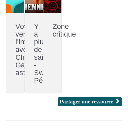
Voyager
Y
Zone
vers
a
critique
l'infini
plus
avec
de
Christophe
saison
Galfard,
-
astrophysicien
Swann
Périssé
Partager une ressource