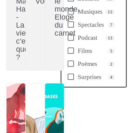
Malou
Vocal
le
Harel
monde,
Musiques
12
-
Eloge
La
du
Spectacles
7
vie
carnet
Podcast
13
c'est
quoi
Films
5
?
Poèmes
2
Surprises
4