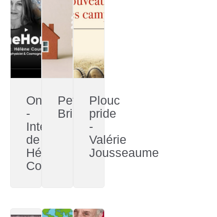
OneHome
Petite
Plouc
-
Bricole
pride
Interview
-
de
Valérie
Hélène
Jousseaume
Courtois