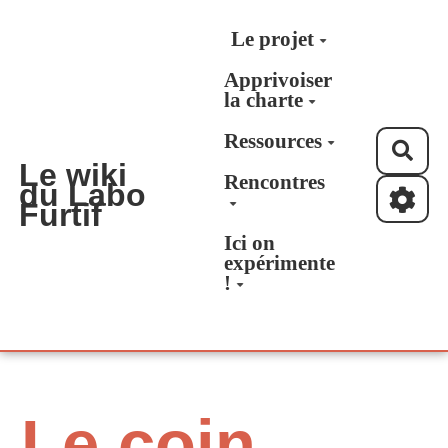
Aller au contenu principal
Le projet
Apprivoiser
la charte
Ressources
Rec
Le wiki
Rencontres
du Labo
Furtif
Ici on
expérimente
!
Le coin