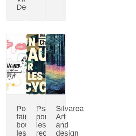
Despret
Pour
Psaume
Silvarea
faire
pour
Art
bouger
les
and
les
recyclés
design