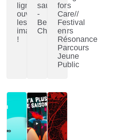
lignes,
sauvages
for
ouvrons
-
Care//
les
Becky
Festival
imaginaires
Chambers
en
!
Résonance
Parcours
Jeune
Public