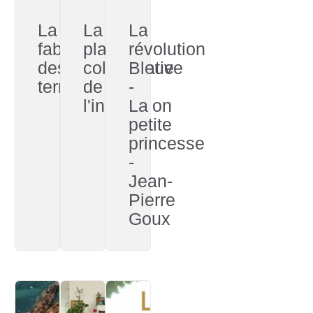
La
La
La
fabrique
playlist
révolution
des
collaborative
Bleue
terriens
de
-
l'innovation
La
petite
princesse
-
Jean-
Pierre
Goux