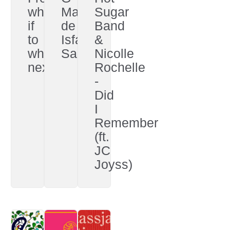
what
Man
Sugar
if
de
Band
to
Isfar
&
what
Sarabski
Nicolle
next
Rochelle
-
Did
I
Remember
(ft.
JC
Joyss)