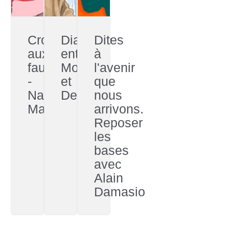
Croire
Dialogue
Dites
aux
entre
à
fauves
Morizot
l'avenir
-
et
que
Nastassja
Descola
nous
Martin
arrivons.
Reposer
les
bases
avec
Alain
Damasio