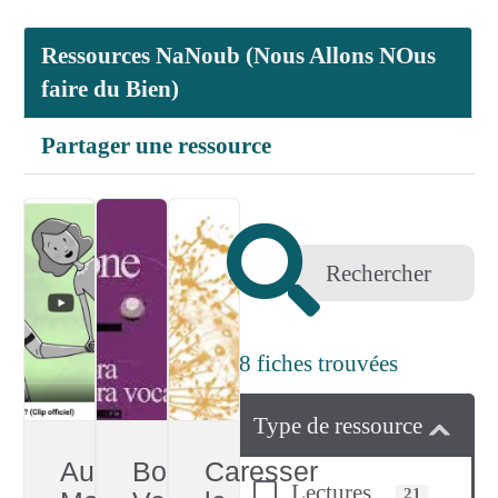
Ressources NaNoub (Nous Allons NOus
faire du Bien)
Partager une ressource
48
fiches trouvées
Type de ressource
Audibert,
Bora
Caresser
Lectures
21