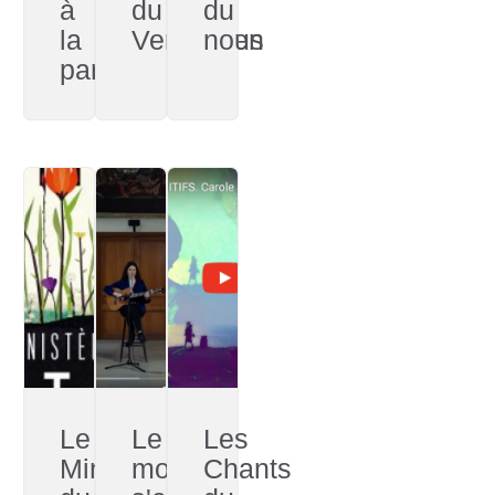
à
du
du
la
Verstohlen
nous
paresse
Le
Le
Les
Ministère
monde
Chants