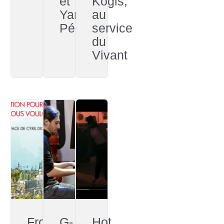
et
Kogis,
Yan
au
Péchin
service
du
Vivant
From
G-
Hot