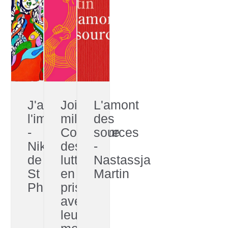
J'aime
Joie
L'amont
l'imperfection
militante
des
-
Construire
sources
Niki
des
-
de
luttes
Nastassja
St
en
Martin
Phalle
prise
avec
leurs