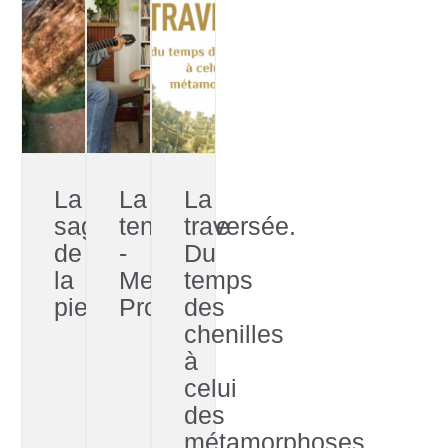
La
La
La
sagesse
tendresse
traversée.
de
-
Du
la
Melkoni
temps
pieuvre
Project
des
chenilles
à
celui
des
métamorphoses