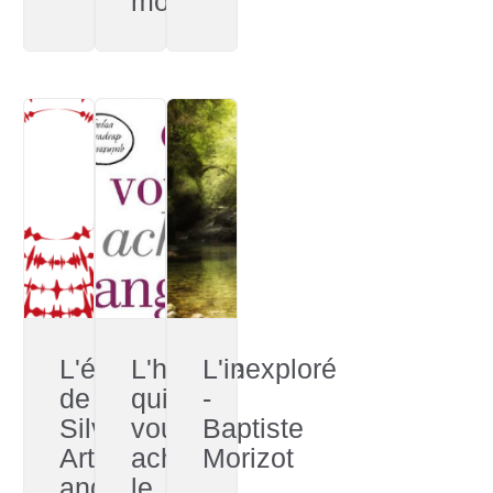
mondes
L'émergence
L'homme
L'inexploré
de
qui
-
Silvarea
voulait
Baptiste
Art
acheter
Morizot
and
le