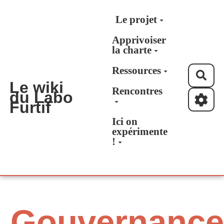
Aller au contenu principal
Le projet
Apprivoiser
la charte
Ressources
Rec
Le wiki
Rencontres
du Labo
Furtif
Ici on
expérimente
!
Gouvernance