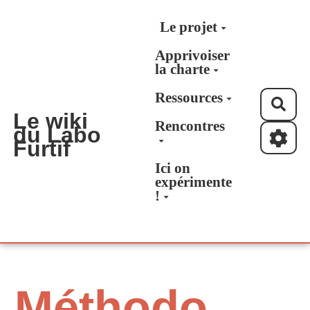
Aller au contenu principal
Le projet
Apprivoiser
la charte
Ressources
Rec
Le wiki
Rencontres
du Labo
Furtif
Ici on
expérimente
!
Méthodo