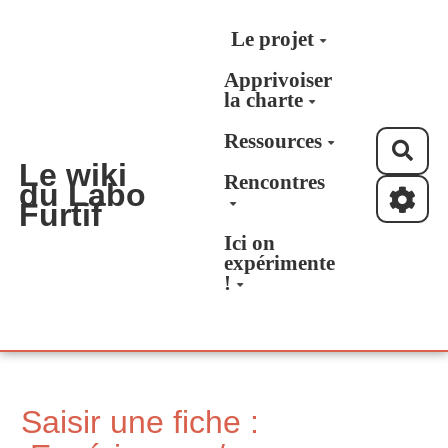
Aller au contenu principal
Le projet
Apprivoiser
la charte
Ressources
Rec
Le wiki
Rencontres
du Labo
Furtif
Ici on
expérimente
!
Saisir une fiche :