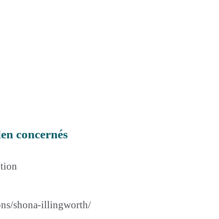
len concernés
tion
ons/shona-illingworth/