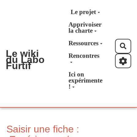
Aller au contenu principal
Le projet
Apprivoiser
la charte
Ressources
Rec
Le wiki
Rencontres
du Labo
Furtif
Ici on
expérimente
!
Saisir une fiche :