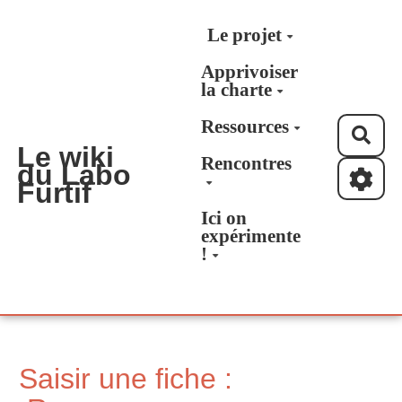
Aller au contenu principal
Le projet
Apprivoiser
la charte
Ressources
Rec
Le wiki
Rencontres
du Labo
Furtif
Ici on
expérimente
!
Saisir une fiche :