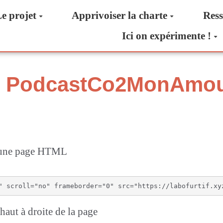
e projet
Apprivoiser la charte
Ress
Ici on expérimente !
ge PodcastCo2MonAmou
s une page HTML
aut à droite de la page