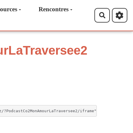
ources
Rencontres
Recherche
rLaTraversee2