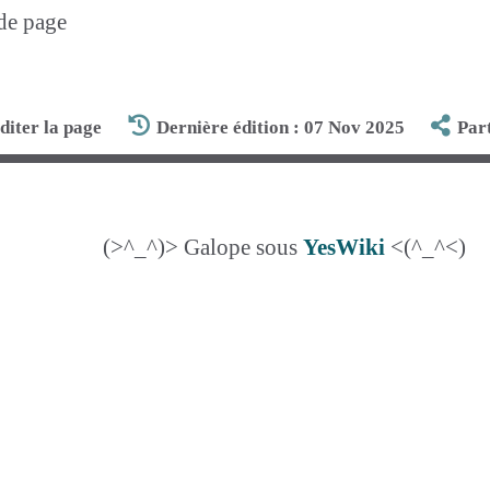
 de page
diter la page
Dernière édition : 07 Nov 2025
Par
(>^_^)> Galope sous
YesWiki
<(^_^<)