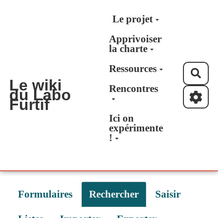
Aller au contenu principal
Le projet
Apprivoiser
la charte
Ressources
Rec
Le wiki
Rencontres
du Labo
Furtif
Ici on
expérimente
!
Formulaires
Rechercher
Saisir