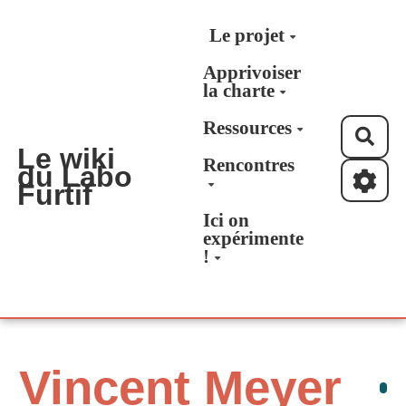
Aller au contenu principal
Le projet
Apprivoiser
la charte
Ressources
Rec
Le wiki
Rencontres
du Labo
Furtif
Ici on
expérimente
!
Vincent Meyer