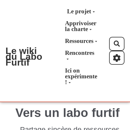
Aller au contenu principal
Le projet
Apprivoiser
la charte
Ressources
Rec
Le wiki
Rencontres
du Labo
Furtif
Ici on
expérimente
!
Vers un labo furtif
Partage sincère de ressources