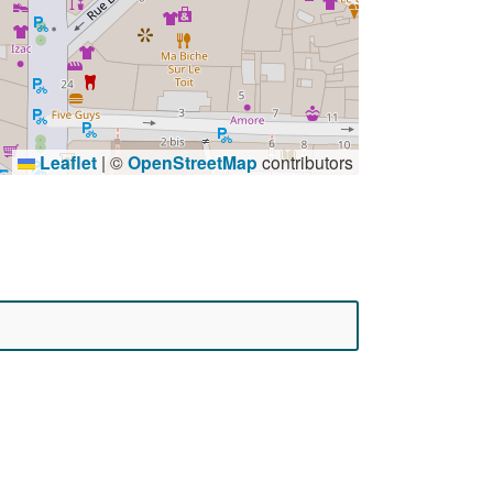
Leaflet
|
©
OpenStreetMap
contributors