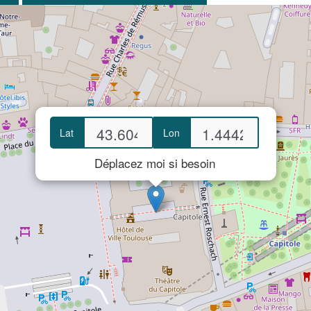
Lat
Lon
Déplacez moi si besoin