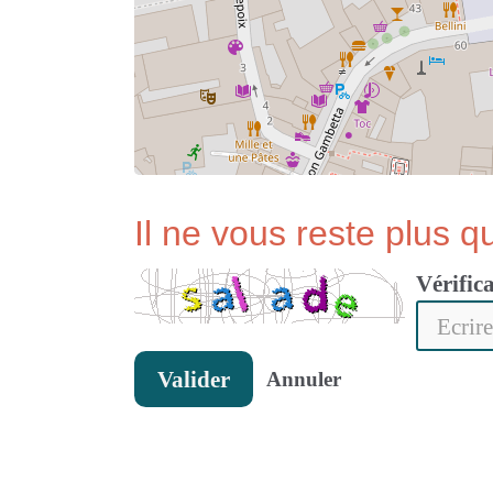
Il ne vous reste plus qu
Vérific
Valider
Annuler