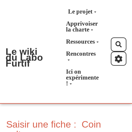
Aller au contenu principal
Le projet
Apprivoiser
la charte
Ressources
Rec
Le wiki
Rencontres
du Labo
Furtif
Ici on
expérimente
!
Saisir une fiche : Coin