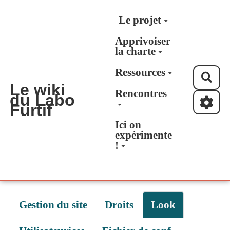
Aller au contenu principal
Le projet
Apprivoiser
la charte
Ressources
Rec
Le wiki
Rencontres
du Labo
Furtif
Ici on
expérimente
!
Gestion du site
Droits
Look