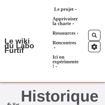
Aller au contenu principal
Le projet
Apprivoiser
la charte
Ressources
Rec
Le wiki
Rencontres
du Labo
Furtif
Ici on
expérimente
!
Historique
Retour