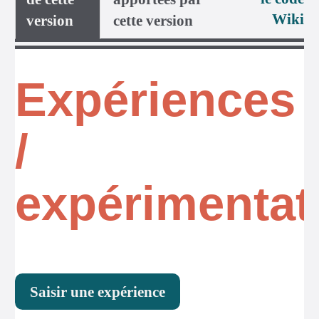
Wiki
version
cette version