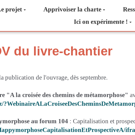
e projet
Apprivoiser la charte
Ress
Ici on expérimente !
V du livre-chantier
 publication de l'ouvrage, dès septembre.
ire "A la croisée des chemins de métamorphose"
av
.xyz/?WebinaireALaCroiseeDesCheminsDeMetamor
pymorphose au forum 104
: Capitalisation et prosp
/?HappymorphoseCapitalisationEtProspectiveA/ifr