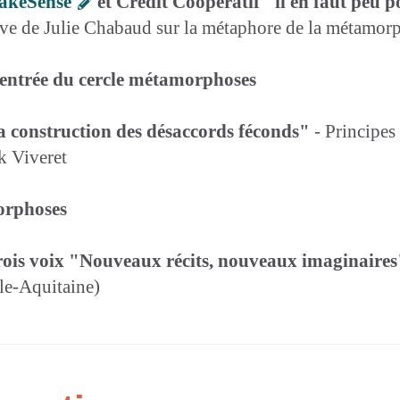
akeSense
et Crédit Coopératif "il en faut peu 
ive de Julie Chabaud sur la métaphore de la métamor
rentrée du cercle métamorphoses
"la construction des désaccords féconds"
- Principes
k Viveret
orphoses
trois voix "Nouveaux récits, nouveaux imaginaires
le-Aquitaine)