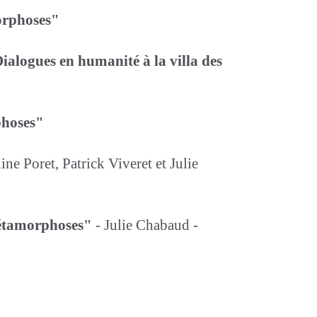
morphoses"
Dialogues en humanité à la villa des
phoses"
ne Poret, Patrick Viveret et Julie
 métamorphoses"
- Julie Chabaud -