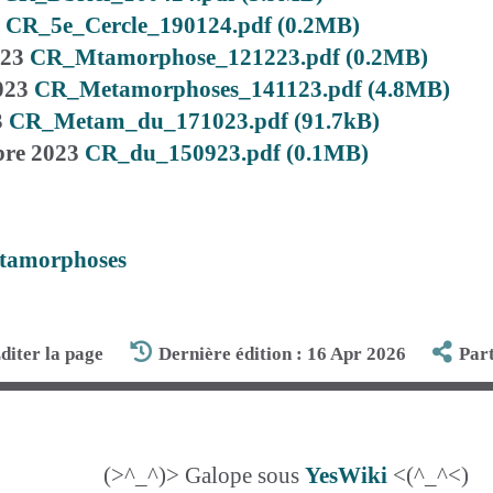
CR_5e_Cercle_190124.pdf (0.2MB)
023
CR_Mtamorphose_121223.pdf (0.2MB)
023
CR_Metamorphoses_141123.pdf (4.8MB)
3
CR_Metam_du_171023.pdf (91.7kB)
bre 2023
CR_du_150923.pdf (0.1MB)
étamorphoses
diter la page
Dernière édition : 16 Apr 2026
Par
(>^_^)> Galope sous
YesWiki
<(^_^<)