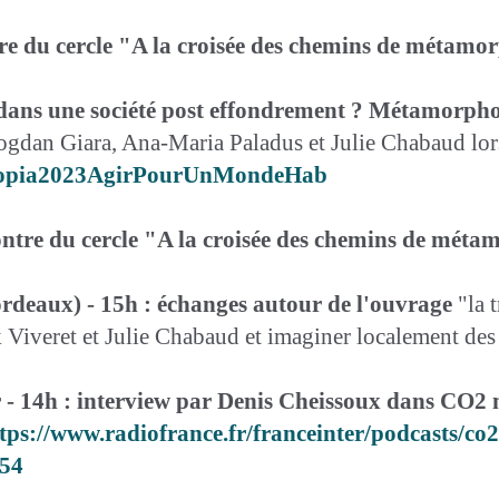
tre du cercle "A la croisée des chemins de métamo
 dans une société post effondrement ? Métamorphos
ogdan Giara, Ana-Maria Paladus et Julie Chabaud lors
teUtopia2023AgirPourUnMondeHab
ontre du cercle "A la croisée des chemins de mét
rdeaux) - 15h : échanges autour de l'ouvrage
"la t
 Viveret et Julie Chabaud et imaginer localement des 
r - 14h : interview par Denis Cheissoux dans CO2
tps://www.radiofrance.fr/franceinter/podcasts
54