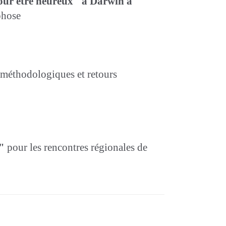
pour être heureux" à Darwin à
phose
 méthodologiques et retours
"
pour les rencontres régionales de