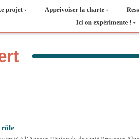
e projet
Apprivoiser la charte
Ress
Ici on expérimente !
ert
 rôle
roximité à l’Agence Régionale de santé Provence Alpe