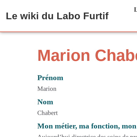
Aller au contenu principal
L
Le wiki du Labo Furtif
Marion Chab
Prénom
Marion
Nom
Chabert
Mon métier, ma fonction, mon
Aujourd’hui directrice des soins de p