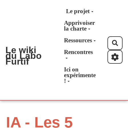
Aller au contenu principal
Le projet
Apprivoiser
la charte
Ressources
Rec
Le wiki
Rencontres
du Labo
Furtif
Ici on
expérimente
!
IA - Les 5