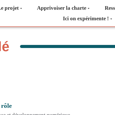
e projet
Apprivoiser la charte
Ress
Ici on expérimente !
lé
 rôle
ique et développement numérique