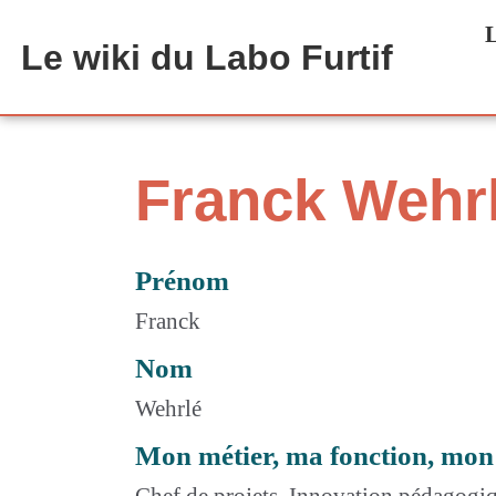
Aller au contenu principal
L
Le wiki du Labo Furtif
Franck Wehr
Prénom
Franck
Nom
Wehrlé
Mon métier, ma fonction, mon
Chef de projets. Innovation pédagog