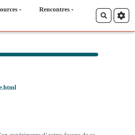
ources
Rencontres
Recherche
e.html
l’on expérimente d’autres façons de se