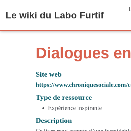
Aller au contenu principal
L
Le wiki du Labo Furtif
Dialogues e
Site web
https://www.chroniquesociale.com/
Type de ressource
Expérience inspirante
Description
Ce livre rend compte d’une formidable 