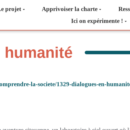
e projet
Apprivoiser la charte
Ress
Ici on expérimente !
n humanité
comprendre-la-societe/1329-dialogues-en-humanit
aventure citoyenne, un laboratoire à ciel ouvert où 