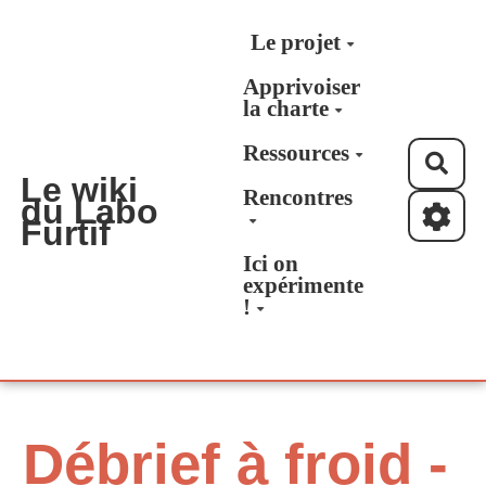
Aller au contenu principal
Le projet
Apprivoiser
la charte
Ressources
Rec
Le wiki
Rencontres
du Labo
Furtif
Ici on
expérimente
!
Débrief à froid -