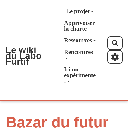
Aller au contenu principal
Le projet
Apprivoiser
la charte
Ressources
Rec
Le wiki
Rencontres
du Labo
Furtif
Ici on
expérimente
!
Bazar du futur