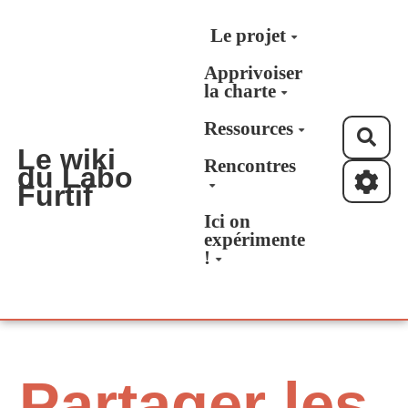
Aller au contenu principal
Le projet
Apprivoiser
la charte
Ressources
Rec
Le wiki
Rencontres
du Labo
Furtif
Ici on
expérimente
!
Partager les