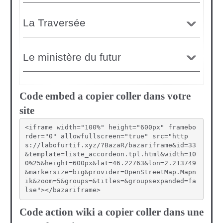
Code embed a copier coller dans votre
site
<iframe width="100%" height="600px" framebo
rder="0" allowfullscreen="true" src="http
s://labofurtif.xyz/?BazaR/bazariframe&id=33
&template=liste_accordeon.tpl.html&width=10
0%25&height=600px&lat=46.22763&lon=2.213749
&markersize=big&provider=OpenStreetMap.Mapn
ik&zoom=5&groups=&titles=&groupsexpanded=fa
lse"></bazariframe>
Code action wiki a copier coller dans une