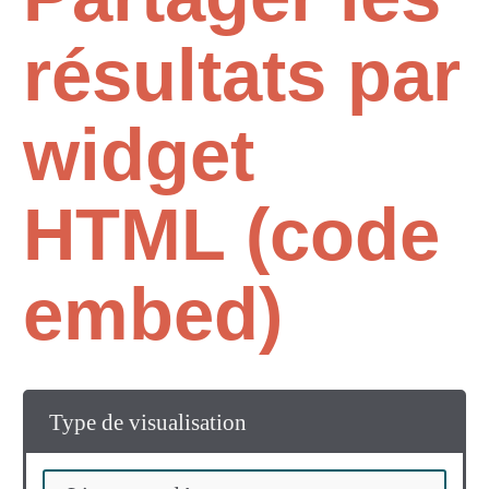
résultats par
widget
HTML (code
embed)
Type de visualisation