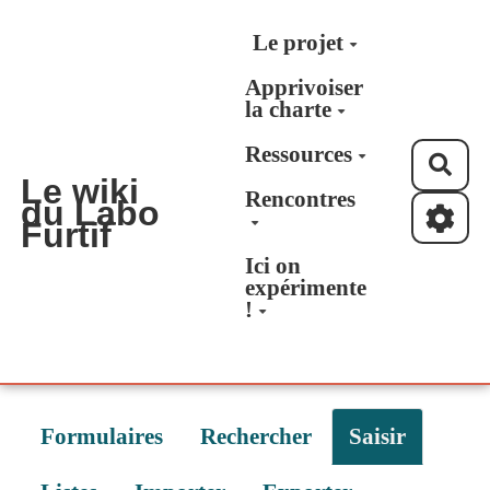
Aller au contenu principal
Le projet
Apprivoiser
la charte
Ressources
Rec
Le wiki
Rencontres
du Labo
Furtif
Ici on
expérimente
!
Formulaires
Rechercher
Saisir