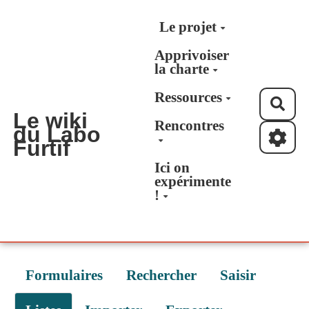
Aller au contenu principal
Le projet
Apprivoiser
la charte
Ressources
Rec
Le wiki
Rencontres
du Labo
Furtif
Ici on
expérimente
!
Formulaires
Rechercher
Saisir