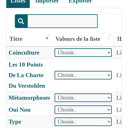
Listes
Importer
Exporter
Titre
Valeurs de la liste
ID
Coinculture
List
Les 10 Points
De La Charte
List
Du Verstohlen
Métamorphoses
List
Oui Non
List
Type
List