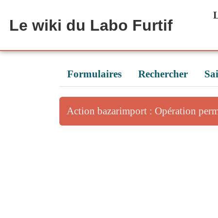
Aller au contenu principal
L
Le wiki du Labo Furtif
Formulaires
Rechercher
Sai
Action bazarimport : Opération per