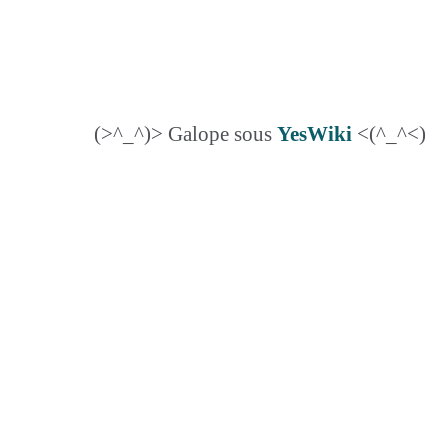
(>^_^)> Galope sous
YesWiki
<(^_^<)