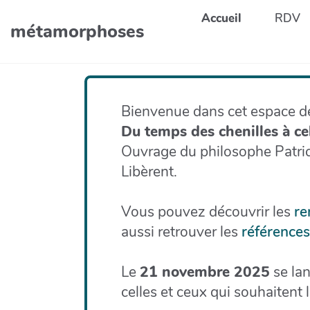
Aller au contenu principal
Accueil
RDV
métamorphoses
Bienvenue dans cet espace dé
Du temps des chenilles à c
Ouvrage du philosophe Patrick
Libèrent.
Vous pouvez découvrir les
re
aussi retrouver les
références,
Le
21 novembre 2025
se la
celles et ceux qui souhaitent l