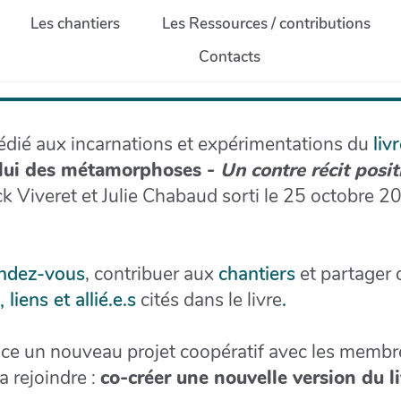
Les chantiers
Les Ressources / contributions
Contacts
dié aux incarnations et expérimentations du
liv
elui des métamorphoses -
Un contre récit posit
 Viveret et Julie Chabaud sorti le 25 octobre 20
ndez-vous
, contribuer aux
chantiers
et partager
 liens et allié.e.s
cités dans le livre
.
nce un nouveau projet coopératif avec les memb
a rejoindre :
co-créer une nouvelle version du l