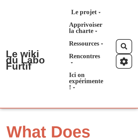
Aller au contenu principal
Le projet
Apprivoiser
la charte
Ressources
Rec
Le wiki
Rencontres
du Labo
Furtif
Ici on
expérimente
!
What Does