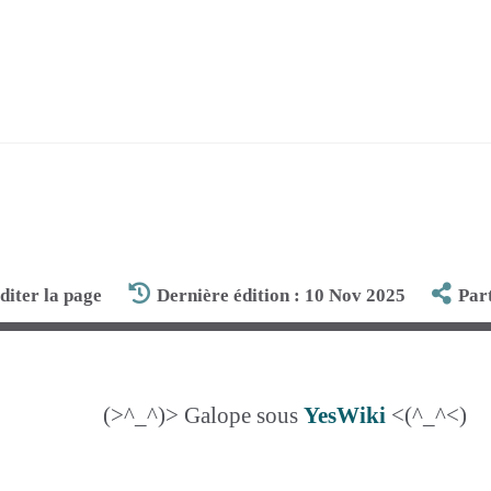
diter la page
Dernière édition : 10 Nov 2025
Par
(>^_^)> Galope sous
YesWiki
<(^_^<)