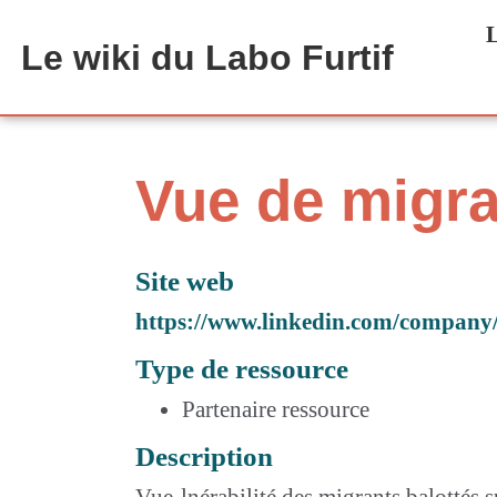
Aller au contenu principal
L
Le wiki du Labo Furtif
Vue de migr
Site web
https://www.linkedin.com/company/
Type de ressource
Partenaire ressource
Description
Vue-lnérabilité des migrants balottés s