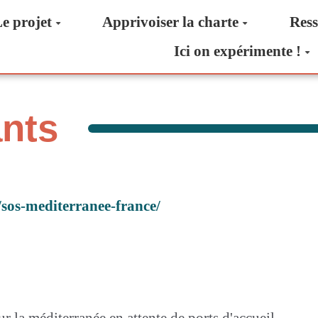
e projet
Apprivoiser la charte
Ress
Ici on expérimente !
ants
sos-mediterranee-france/
ur la méditerranée en attente de ports d'accueil.