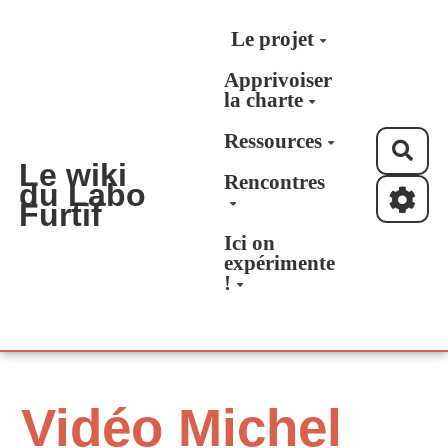
Aller au contenu principal
Le projet
Apprivoiser
la charte
Ressources
Rec
Le wiki
Rencontres
du Labo
Furtif
Ici on
expérimente
!
Vidéo Michel