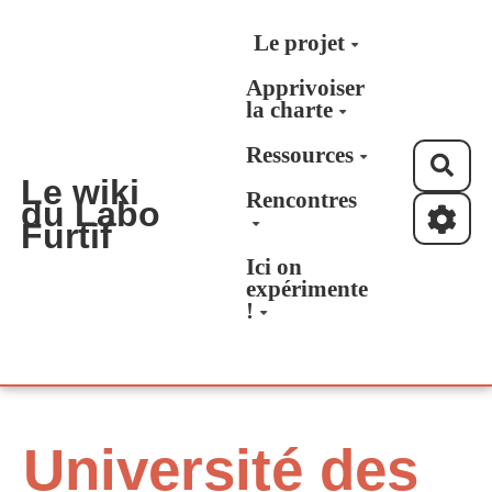
Aller au contenu principal
Le projet
Apprivoiser
la charte
Ressources
Rec
Le wiki
Rencontres
du Labo
Furtif
Ici on
expérimente
!
Université des