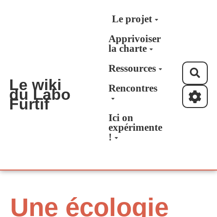
Aller au contenu principal
Le projet
Apprivoiser
la charte
Ressources
Rec
Le wiki
Rencontres
du Labo
Furtif
Ici on
expérimente
!
Une écologie