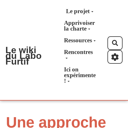
Aller au contenu principal
Le projet
Apprivoiser
la charte
Ressources
Rec
Le wiki
Rencontres
du Labo
Furtif
Ici on
expérimente
!
Une approche