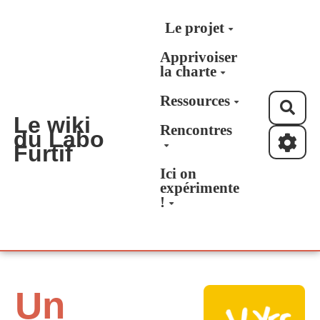
Aller au contenu principal
Le projet
Apprivoiser
la charte
Ressources
Rec
Le wiki
Rencontres
du Labo
Furtif
Ici on
expérimente
!
Un