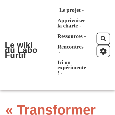
Aller au contenu principal
Le projet
Apprivoiser
la charte
Ressources
Rec
Le wiki
Rencontres
du Labo
Furtif
Ici on
expérimente
!
« Transformer