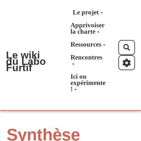
Aller au contenu principal
Le projet
Apprivoiser
la charte
Ressources
Rec
Le wiki
Rencontres
du Labo
Furtif
Ici on
expérimente
!
Synthèse