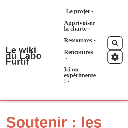
Aller au contenu principal
Le projet
Apprivoiser
la charte
Ressources
Rec
Le wiki
Rencontres
du Labo
Furtif
Ici on
expérimente
!
Soutenir : les