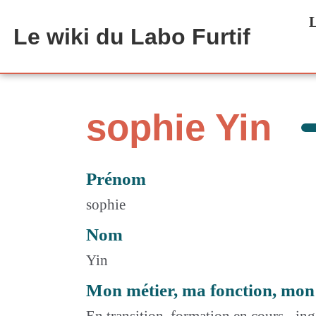
Aller au contenu principal
L
Le wiki du Labo Furtif
sophie Yin
Prénom
sophie
Nom
Yin
Mon métier, ma fonction, mon
En transition, formation en cours - in