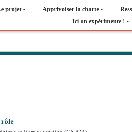
e projet
Apprivoiser la charte
Ress
Ici on expérimente !
 rôle
génierie culture et création (CNAM)