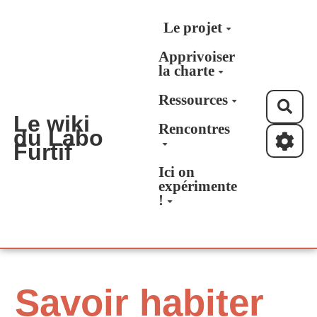
Aller au contenu principal
Le projet
Apprivoiser
la charte
Ressources
Rec
Le wiki
Rencontres
du Labo
Furtif
Ici on
expérimente
!
Savoir habiter