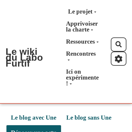
Aller au contenu principal
Le projet
Apprivoiser
la charte
Ressources
Rec
Le wiki
Rencontres
du Labo
Furtif
Ici on
expérimente
!
Le blog avec Une
Le blog sans Une