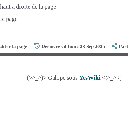
aut à droite de la page
 de page
diter la page
Dernière édition : 23 Sep 2025
Par
(>^_^)> Galope sous
YesWiki
<(^_^<)