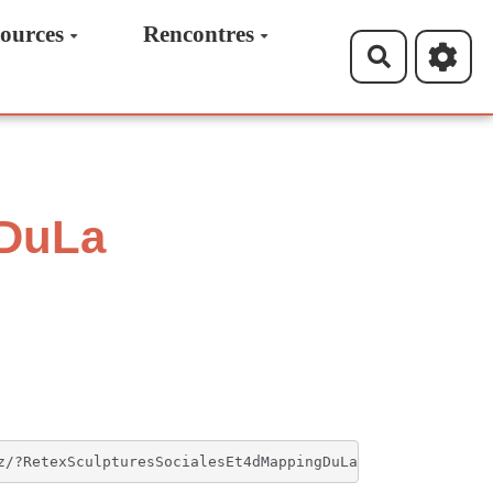
ources
Rencontres
Recherche
gDuLa