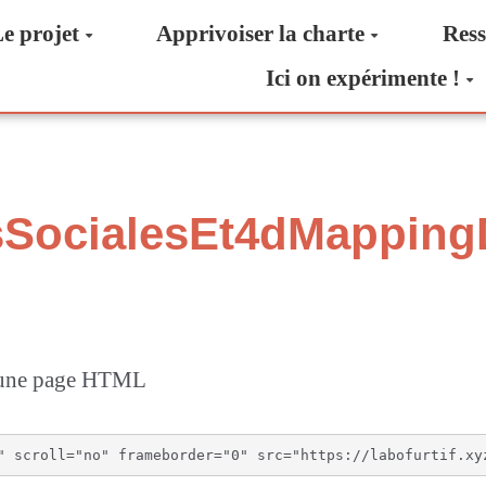
e projet
Apprivoiser la charte
Ress
Ici on expérimente !
sSocialesEt4dMappin
s une page HTML