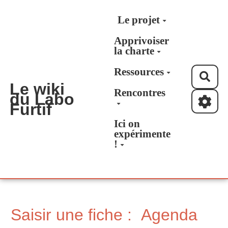
Aller au contenu principal
Le projet
Apprivoiser
la charte
Ressources
Rec
Le wiki
Rencontres
du Labo
Furtif
Ici on
expérimente
!
Saisir une fiche : Agenda