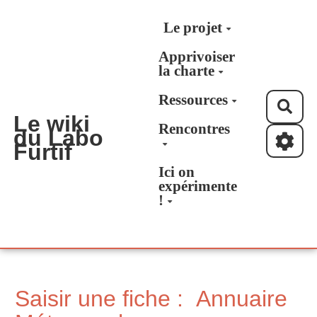
Aller au contenu principal
Le projet
Apprivoiser
la charte
Ressources
Rec
Le wiki
Rencontres
du Labo
Furtif
Ici on
expérimente
!
Saisir une fiche : Annuaire