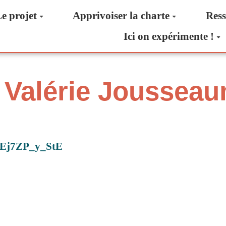
e projet
Apprivoiser la charte
Ress
Ici on expérimente !
- Valérie Joussea
=Ej7ZP_y_StE