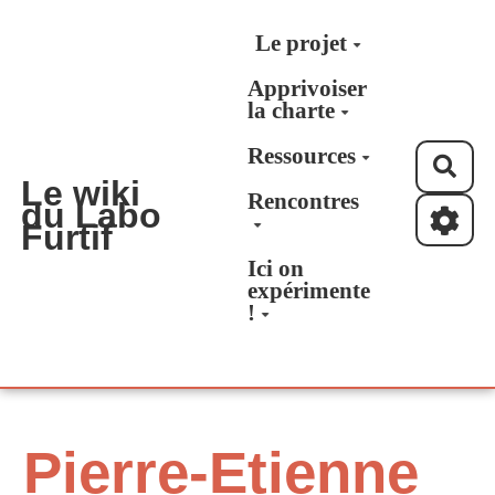
Aller au contenu principal
Le projet
Apprivoiser
la charte
Ressources
Rec
Le wiki
Rencontres
du Labo
Furtif
Ici on
expérimente
!
Pierre-Etienne