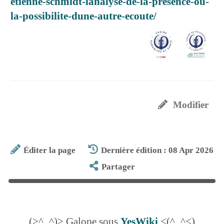
etienne-schmidt-lanalyse-de-la-presence-ou-
la-possibilite-dune-autre-ecoute/
Modifier
Éditer la page
Dernière édition : 08 Apr 2026
Partager
(>^_^)> Galope sous
YesWiki
<(^_^<)